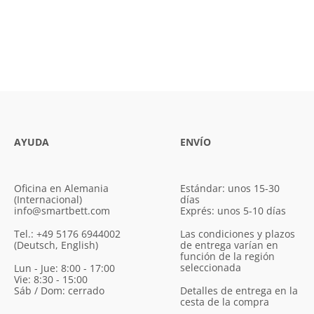
AYUDA
ENVÍO
Oficina en Alemania
Estándar: unos 15-30
(Internacional)
días
info@smartbett.com
Exprés: unos 5-10 días
Tel.: +49 5176 6944002
Las condiciones y plazos
(Deutsch, English)
de entrega varían en
función de la región
seleccionada
Lun - Jue: 8:00 - 17:00
Vie: 8:30 - 15:00
Sáb / Dom: cerrado
Detalles de entrega en la
cesta de la compra