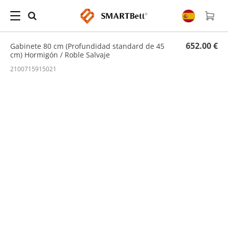
Hogar
/
Armarios
/ Gabinete 80 cm (Profundidad standard de 45 cm) Hormigón / Roble
Salvaje
652.00 €
Gabinete 80 cm (Profundidad standard de 45
cm) Hormigón / Roble Salvaje
2100715915021