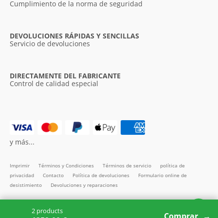
Cumplimiento de la norma de seguridad
DEVOLUCIONES RÁPIDAS Y SENCILLAS
Servicio de devoluciones
DIRECTAMENTE DEL FABRICANTE
Control de calidad especial
y más...
Imprimir
Términos y Condiciones
Términos de servicio
política de
privacidad
Contacto
Política de devoluciones
Formulario online de
desistimiento
Devoluciones y reparaciones
Todos los precios incl. IVA
2 products
Copyright SMARTBett GmbH © 2026
Comprar