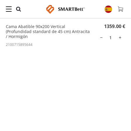
Hogar
/
Cama Abatible
/ Cama Abatible 90x200 Vertical (Profundidad standard de 45
cm) Antracita / Hormigón
1359.00 €
Cama Abatible 90x200 Vertical
(Profundidad standard de 45 cm) Antracita
/ Hormigón
−
+
2100715895644