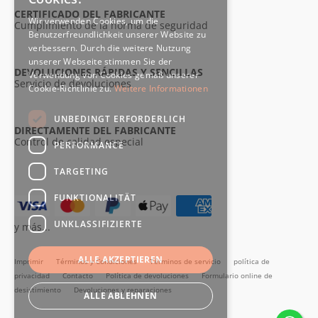
CERTIFICADO DEL FABRICANTE
Wir verwenden Cookies, um die
Cumplimiento de la norma de seguridad
Benutzerfreundlichkeit unserer Website zu
verbessern. Durch die weitere Nutzung
unserer Webseite stimmen Sie der
DEVOLUCIONES RÁPIDAS Y SENCILLAS
Verwendung von Cookies gemäß unserer
Servicio de devoluciones
Cookie-Richtlinie zu.
Weitere Informationen
UNBEDINGT ERFORDERLICH
DIRECTAMENTE DEL FABRICANTE
Control de calidad especial
PERFORMANCE
TARGETING
FUNKTIONALITÄT
UNKLASSIFIZIERTE
y más...
ALLE AKZEPTIEREN
Imprimir
Términos y Condiciones
Términos de servicio
política de
privacidad
Contacto
Política de devoluciones
Formulario online de
desistimiento
Devoluciones y reparaciones
ALLE ABLEHNEN