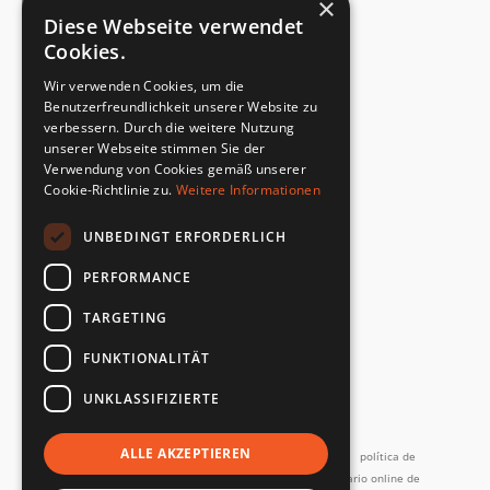
×
Diese Webseite verwendet
Cookies.
CERTIFICADO DEL FABRICANTE
Wir verwenden Cookies, um die
Cumplimiento de la norma de seguridad
Benutzerfreundlichkeit unserer Website zu
verbessern. Durch die weitere Nutzung
unserer Webseite stimmen Sie der
DEVOLUCIONES RÁPIDAS Y SENCILLAS
Verwendung von Cookies gemäß unserer
Servicio de devoluciones
Cookie-Richtlinie zu.
Weitere Informationen
UNBEDINGT ERFORDERLICH
DIRECTAMENTE DEL FABRICANTE
Control de calidad especial
PERFORMANCE
TARGETING
FUNKTIONALITÄT
UNKLASSIFIZIERTE
y más...
ALLE AKZEPTIEREN
Imprimir
Términos y Condiciones
Términos de servicio
política de
privacidad
Contacto
Política de devoluciones
Formulario online de