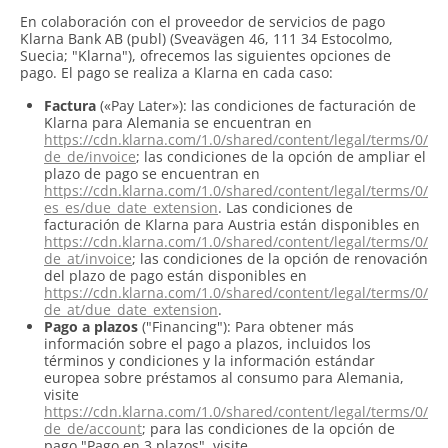
En colaboración con el proveedor de servicios de pago
Klarna Bank AB (publ) (Sveavägen 46, 111 34 Estocolmo,
Suecia; "Klarna"), ofrecemos las siguientes opciones de
pago. El pago se realiza a Klarna en cada caso:
Factura
(«Pay Later»): las condiciones de facturación de
Klarna para Alemania se encuentran en
https://cdn.klarna.com/1.0/shared/content/legal/terms/0/
de_de/invoice
; las condiciones de la opción de ampliar el
plazo de pago se encuentran en
https://cdn.klarna.com/1.0/shared/content/legal/terms/0/
es_es/due_date_extension
. Las condiciones de
facturación de Klarna para Austria están disponibles en
https://cdn.klarna.com/1.0/shared/content/legal/terms/0/
de_at/invoice
; las condiciones de la opción de renovación
del plazo de pago están disponibles en
https://cdn.klarna.com/1.0/shared/content/legal/terms/0/
de_at/due_date_extension
.
Pago a plazos
("Financing"): Para obtener más
información sobre el pago a plazos, incluidos los
términos y condiciones y la información estándar
europea sobre préstamos al consumo para Alemania,
visite
https://cdn.klarna.com/1.0/shared/content/legal/terms/0/
de_de/account
; para las condiciones de la opción de
pago "Pago en 3 plazos", visite