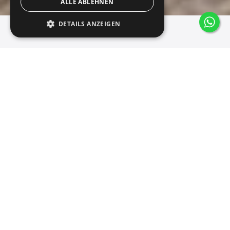
ALLE ABLEHNEN
DETAILS ANZEIGEN
Camas Abatibles.
Camas de tamaño completo con sofá o
escritorio. Diseñadas para ahorrar espacio y
ofrecer un descanso confortable.
Tienda online oficial de SMARTBett · Envíos a toda España
Comprar camas abatibles
✓
% de descuento inmediato al pagar mediante
2
transferencia bancaria (prepago)