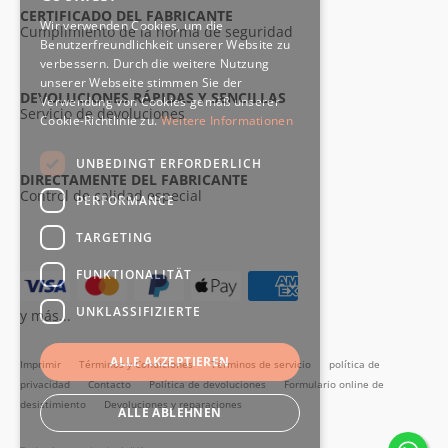
CERTIFICADO DEL FABRICANTE
Wir verwenden Cookies, um die
Cumplimiento de la norma de seguridad
Benutzerfreundlichkeit unserer Website zu
verbessern. Durch die weitere Nutzung
unserer Webseite stimmen Sie der
DEVOLUCIONES RÁPIDAS Y SENCILLAS
Verwendung von Cookies gemäß unserer
Servicio de devoluciones
Cookie-Richtlinie zu.
Weitere Informationen
UNBEDINGT ERFORDERLICH
DIRECTAMENTE DEL FABRICANTE
Control de calidad especial
PERFORMANCE
TARGETING
FUNKTIONALITÄT
UNKLASSIFIZIERTE
y más...
ALLE AKZEPTIEREN
Imprimir
Términos y Condiciones
Términos de servicio
política de
privacidad
Contacto
Política de devoluciones
Formulario online de
desistimiento
Devoluciones y reparaciones
ALLE ABLEHNEN