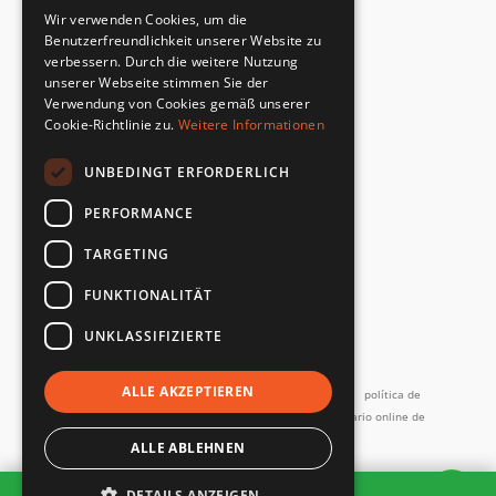
CERTIFICADO DEL FABRICANTE
Wir verwenden Cookies, um die
Cumplimiento de la norma de seguridad
Benutzerfreundlichkeit unserer Website zu
verbessern. Durch die weitere Nutzung
unserer Webseite stimmen Sie der
DEVOLUCIONES RÁPIDAS Y SENCILLAS
Verwendung von Cookies gemäß unserer
Servicio de devoluciones
Cookie-Richtlinie zu.
Weitere Informationen
UNBEDINGT ERFORDERLICH
DIRECTAMENTE DEL FABRICANTE
Control de calidad especial
PERFORMANCE
TARGETING
FUNKTIONALITÄT
UNKLASSIFIZIERTE
y más...
ALLE AKZEPTIEREN
Imprimir
Términos y Condiciones
Términos de servicio
política de
privacidad
Contacto
Política de devoluciones
Formulario online de
desistimiento
Devoluciones y reparaciones
ALLE ABLEHNEN
Todos los precios incl. IVA
DETAILS ANZEIGEN