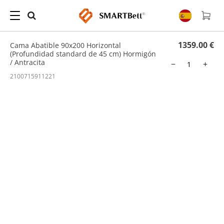
Hogar
/
Cama Abatible
/ Cama Abatible 90x200 Horizontal (Profundidad standard de
45 cm) Hormigón / Antracita
1359.00 €
Cama Abatible 90x200 Horizontal
(Profundidad standard de 45 cm) Hormigón
/ Antracita
−
+
2100715911221