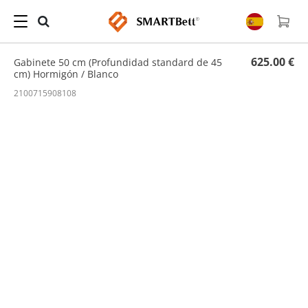
Hogar
/
Armarios
/ Gabinete 50 cm (Profundidad standard de 45 cm) Hormigón /
Blanco
625.00 €
Gabinete 50 cm (Profundidad standard de 45
cm) Hormigón / Blanco
2100715908108