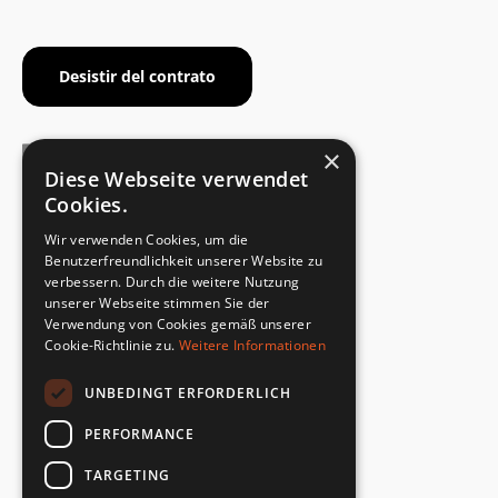
Desistir del contrato
×
Diese Webseite verwendet
Cookies.
CERTIFICADO DEL FABRICANTE
Wir verwenden Cookies, um die
Cumplimiento de la norma de seguridad
Benutzerfreundlichkeit unserer Website zu
verbessern. Durch die weitere Nutzung
unserer Webseite stimmen Sie der
DEVOLUCIONES RÁPIDAS Y SENCILLAS
Verwendung von Cookies gemäß unserer
Servicio de devoluciones
Cookie-Richtlinie zu.
Weitere Informationen
UNBEDINGT ERFORDERLICH
DIRECTAMENTE DEL FABRICANTE
Control de calidad especial
PERFORMANCE
TARGETING