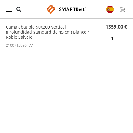
Hogar
/
Cama Abatible
/ Cama abatible 90x200 Vertical (Profundidad standard de 45
cm) Blanco / Roble Salvaje
1359.00 €
Cama abatible 90x200 Vertical
(Profundidad standard de 45 cm) Blanco /
Roble Salvaje
−
+
2100715895477