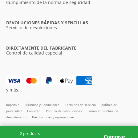
Cumplimiento de la norma de seguridad
DEVOLUCIONES RÁPIDAS Y SENCILLAS
Servicio de devoluciones
DIRECTAMENTE DEL FABRICANTE
Control de calidad especial
y más...
Imprimir
Términos y Condiciones
Términos de servicio
política de
privacidad
Contacto
Política de devoluciones
Formulario online de
desistimiento
Devoluciones y reparaciones
Todos los precios incl. IVA
2 products
Copyright SMARTBett GmbH © 2026
Comprar