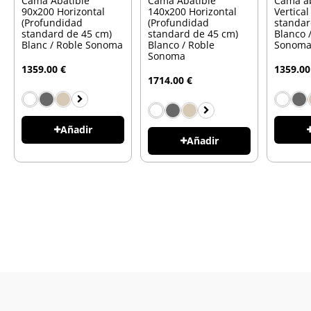
Cama Abatible
Cama Abatible
Cama ab
90x200 Horizontal
140x200 Horizontal
Vertica
(Profundidad
(Profundidad
standar
standard de 45 cm)
standard de 45 cm)
Blanco 
Blanc / Roble Sonoma
Blanco / Roble
Sonom
Sonoma
1359.00 €
1359.00
1714.00 €
Añadir
Añadir