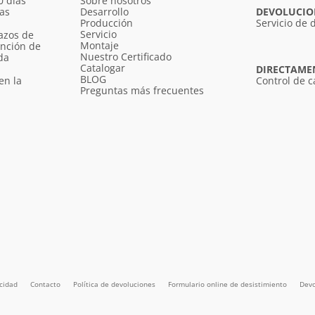
0 días
Sobre nosotros
ías
Desarrollo
DEVOLUCION
Producción
Servicio de 
Servicio
azos de
Montaje
unción de
Nuestro Certificado
da
Catalogar
DIRECTAME
BLOG
en la
Control de c
Preguntas más frecuentes
acidad
Contacto
Política de devoluciones
Formulario online de desistimiento
Devo