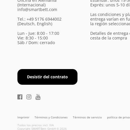
Oficina en Alemania
Estándar: unos 15-3
(Internacional)
Exprés: unos 5-10 d
info@smartbett.com
Las condiciones y pl
Tel.: +49 5176 6944002
entrega varían en f
(Deutsch, English)
la región selecciona
Lun - Jue: 8:00 - 17:00
Detalles de entrega 
Vie: 8:30 - 15:00
cesta de la compra
Sáb / Dom: cerrado
Desistir del contrato
Imprimir
Términos y Condiciones
Términos de servicio
política de priv
Todos los precios incl. IVA
Copyright SMARTBett GmbH © 2026