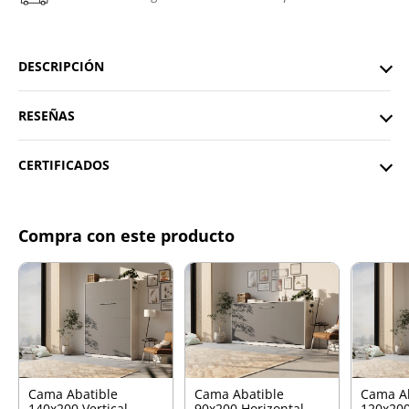
DESCRIPCIÓN
RESEÑAS
CERTIFICADOS
Compra con este producto
Cama Abatible
Cama Abatible
Cama A
140x200 Vertical
90x200 Horizontal
120x200