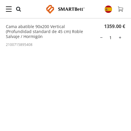
Hogar
/
Cama Abatible
/ Cama abatible 90x200 Vertical (Profundidad standard de 45
cm) Roble Salvaje / Hormigón
1359.00 €
Cama abatible 90x200 Vertical
(Profundidad standard de 45 cm) Roble
Salvaje / Hormigón
−
+
2100715895408