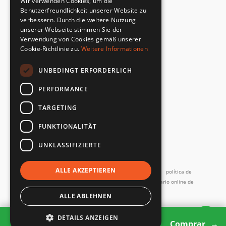
Wir verwenden Cookies, um die
Cumplimiento de la norma de seguridad
Benutzerfreundlichkeit unserer Website zu
verbessern. Durch die weitere Nutzung
unserer Webseite stimmen Sie der
DEVOLUCIONES RÁPIDAS Y SENCILLAS
Verwendung von Cookies gemäß unserer
Servicio de devoluciones
Cookie-Richtlinie zu.
Weitere Informationen
UNBEDINGT ERFORDERLICH
DIRECTAMENTE DEL FABRICANTE
Control de calidad especial
PERFORMANCE
TARGETING
FUNKTIONALITÄT
UNKLASSIFIZIERTE
y más...
ALLE AKZEPTIEREN
Imprimir
Términos y Condiciones
Términos de servicio
política de
privacidad
Contacto
Política de devoluciones
Formulario online de
desistimiento
Devoluciones y reparaciones
ALLE ABLEHNEN
Todos los precios incl. IVA
DETAILS ANZEIGEN
2 products
Copyright SMARTBett GmbH © 2026
Comprar