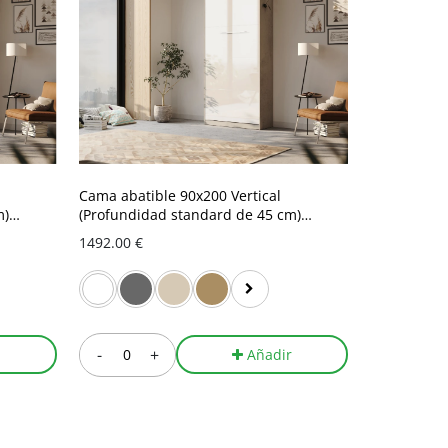
Cama abatible 90x200 Vertical
Cama Abati
m)
(Profundidad standard de 45 cm)
(Profundid
Hormigón / Blanco Alto Brillo
Hormigón /
1492.00 €
1359.00 €
-
+
-
r
Añadir