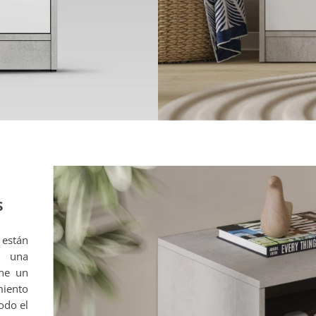
s
 están
a una
ene un
miento
odo el