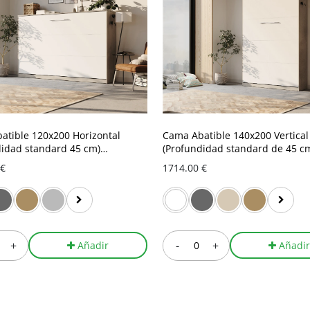
atible 120x200 Horizontal
Cama Abatible 140x200 Vertical
didad standard 45 cm)
(Profundidad standard de 45 c
n / Blanco
Hormigón / Blanco
 €
1714.00 €
+
-
+
Añadir
Añadi