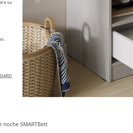
ara su
no.
NDARD
de noche SMARTBett