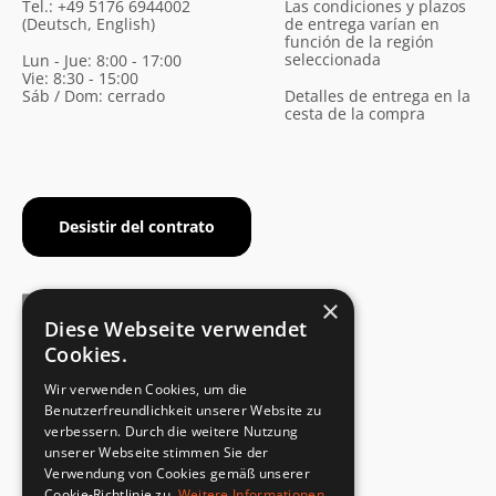
Tel.: +49 5176 6944002
Las condiciones y plazos
(Deutsch, English)
de entrega varían en
función de la región
seleccionada
Lun - Jue: 8:00 - 17:00
Vie: 8:30 - 15:00
Sáb / Dom: cerrado
Detalles de entrega en la
cesta de la compra
Desistir del contrato
×
Diese Webseite verwendet
Cookies.
CERTIFICADO DEL FABRICANTE
Wir verwenden Cookies, um die
Cumplimiento de la norma de seguridad
Benutzerfreundlichkeit unserer Website zu
verbessern. Durch die weitere Nutzung
unserer Webseite stimmen Sie der
DEVOLUCIONES RÁPIDAS Y SENCILLAS
Verwendung von Cookies gemäß unserer
Servicio de devoluciones
Cookie-Richtlinie zu.
Weitere Informationen