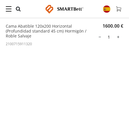
Hogar
/
Cama Abatible
/ Cama Abatible 120x200 Horizontal (Profundidad standard 45
cm) Hormigón / Roble Salvaje
1600.00 €
Cama Abatible 120x200 Horizontal
(Profundidad standard 45 cm) Hormigón /
Roble Salvaje
−
+
2100715911320