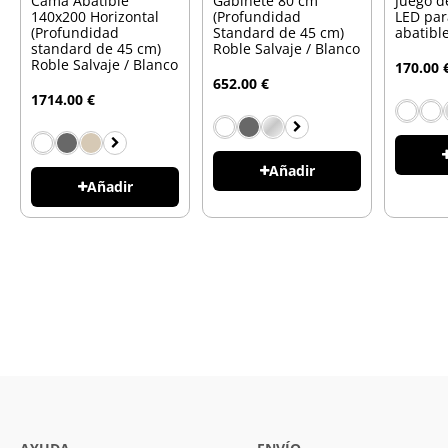
Cama Abatible
Gabinete 80 cm
Juego d
140x200 Horizontal
(Profundidad
LED pa
(Profundidad
Standard de 45 cm)
abatibl
standard de 45 cm)
Roble Salvaje / Blanco
Roble Salvaje / Blanco
170.00 
652.00 €
1714.00 €
Añadir
Añadir