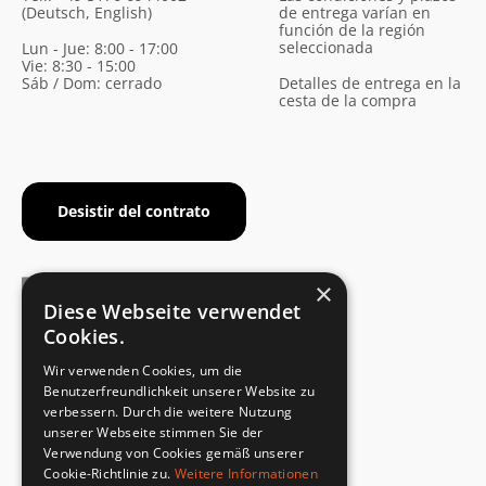
(Deutsch, English)
de entrega varían en
función de la región
seleccionada
Lun - Jue: 8:00 - 17:00
Vie: 8:30 - 15:00
Sáb / Dom: cerrado
Detalles de entrega en la
cesta de la compra
Desistir del contrato
×
Diese Webseite verwendet
Cookies.
CERTIFICADO DEL FABRICANTE
Wir verwenden Cookies, um die
Cumplimiento de la norma de seguridad
Benutzerfreundlichkeit unserer Website zu
verbessern. Durch die weitere Nutzung
unserer Webseite stimmen Sie der
DEVOLUCIONES RÁPIDAS Y SENCILLAS
Verwendung von Cookies gemäß unserer
Servicio de devoluciones
Cookie-Richtlinie zu.
Weitere Informationen