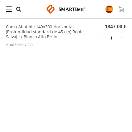
Hogar
/
Cama Abatible
/ Cama Abatible 140x200 Horizontal (Profundidad standard de
45 cm) Roble Salvaje / Blanco Alto Brillo
1847.00 €
Cama Abatible 140x200 Horizontal
(Profundidad standard de 45 cm) Roble
Salvaje / Blanco Alto Brillo
−
+
2100715897389