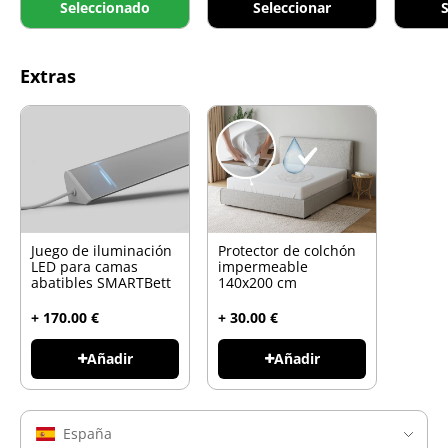
Seleccionado
Seleccionar
S
Extras
Juego de iluminación
Protector de colchón
LED para camas
impermeable
abatibles SMARTBett
140x200 cm
+ 170.00 €
+ 30.00 €
Añadir
Añadir
España