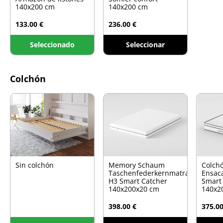
140x200 cm
140x200 cm
133.00 €
236.00 €
Seleccionado
Seleccionar
Colchón
Sin colchón
Memory Schaum
Colch
Taschenfederkernmatratze
Ensac
H3 Smart Catcher
Smart
140x200x20 cm
140x2
398.00 €
375.00