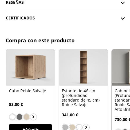
RESEÑAS
CERTIFICADOS
Compra con este producto
Cubo Roble Salvaje
Estante de 46 cm
Gabine
(profundidad
(Profun
standard de 45 cm)
standar
83.00 €
Roble Salvaje
Roble S
Alto Bri
341.00 €
730.00 
Añadir