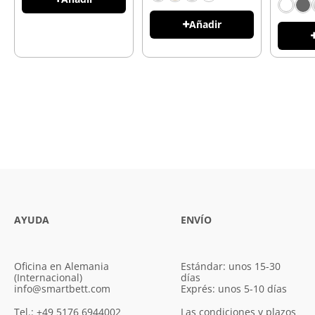
Añadir
AYUDA
ENVÍO
Oficina en Alemania
Estándar: unos 15-30
(Internacional)
días
info@smartbett.com
Exprés: unos 5-10 días
Tel.: +49 5176 6944002
Las condiciones y plazos