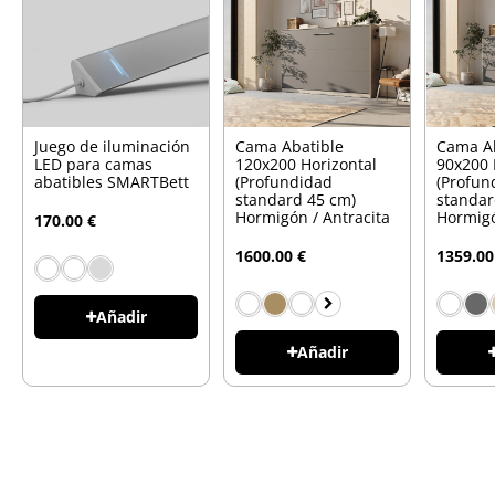
Juego de iluminación
Cama Abatible
Cama A
LED para camas
120x200 Horizontal
90x200 
abatibles SMARTBett
(Profundidad
(Profun
standard 45 cm)
standar
Hormigón / Antracita
Hormigó
170.00 €
1600.00 €
1359.00
Añadir
Añadir