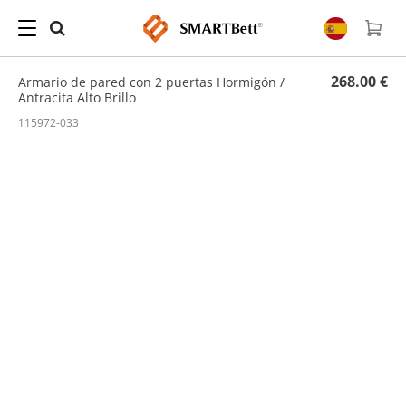
Hogar
/
Armario de Pared
/ Armario de pared con 2 puertas Hormigón / Antracita Alto
Brillo
268.00 €
Armario de pared con 2 puertas Hormigón /
Antracita Alto Brillo
115972-033