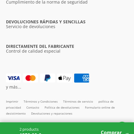
Cumplimiento de la norma de seguridad
DEVOLUCIONES RÁPIDAS Y SENCILLAS
Servicio de devoluciones
DIRECTAMENTE DEL FABRICANTE
Control de calidad especial
y más...
Imprimir
Términos y Condiciones
Términos de servicio
política de
privacidad
Contacto
Política de devoluciones
Formulario online de
desistimiento
Devoluciones y reparaciones
Todos los precios incl. IVA
2 products
Copyright SMARTBett GmbH © 2026
Comprar