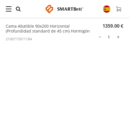
Hogar
/
Cama Abatible
/ Cama Abatible 90x200 Horizontal (Profundidad standard de
45 cm) Hormigón
1359.00 €
Cama Abatible 90x200 Horizontal
(Profundidad standard de 45 cm) Hormigón
−
+
2100715911184