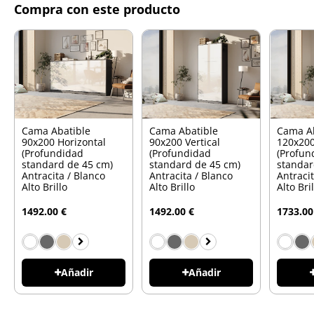
Compra con este producto
Cama Abatible
Cama Abatible
Cama A
90x200 Horizontal
90x200 Vertical
120x200
(Profundidad
(Profundidad
(Profun
standard de 45 cm)
standard de 45 cm)
standar
Antracita / Blanco
Antracita / Blanco
Antraci
Alto Brillo
Alto Brillo
Alto Bri
1492.00 €
1492.00 €
1733.00
Añadir
Añadir