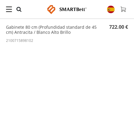
Hogar
/
Armarios
/ Gabinete 80 cm (Profundidad standard de 45 cm) Antracita / Blanco
Alto Brillo
722.00 €
Gabinete 80 cm (Profundidad standard de 45
cm) Antracita / Blanco Alto Brillo
2100715898102