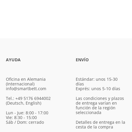
AYUDA
ENVÍO
Oficina en Alemania
Estándar: unos 15-30
(Internacional)
días
info@smartbett.com
Exprés: unos 5-10 días
Tel.: +49 5176 6944002
Las condiciones y plazos
(Deutsch, English)
de entrega varían en
función de la región
seleccionada
Lun - Jue: 8:00 - 17:00
Vie: 8:30 - 15:00
Sáb / Dom: cerrado
Detalles de entrega en la
cesta de la compra