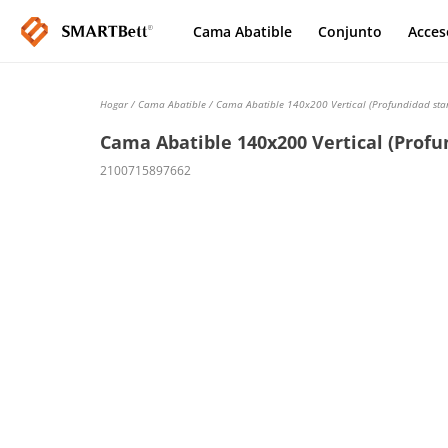
Cama Abatible
Conjunto
Acces
Hogar
/
Cama Abatible
/ Cama Abatible 140x200 Vertical (Profundidad sta
Cama Abatible 140x200 Vertical (Profu
2100715897662