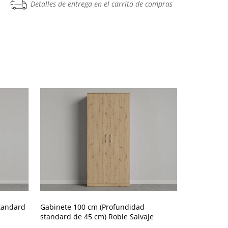
Detalles de entrega en el carrito de compras
tandard
Gabinete 100 cm (Profundidad
Gabinete 5
standard de 45 cm) Roble Salvaje
de 45 cm) R