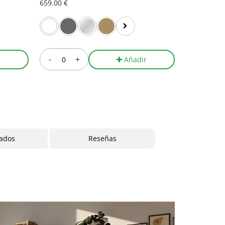
659.00 €
625.00 €
-
+
-
r
Añadir
cados
Reseñas