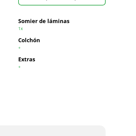
Somier de láminas
1x
Colchón
+
Extras
+