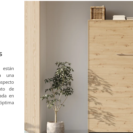
s
 están
na una
aspecto
nto de
zada en
 óptima