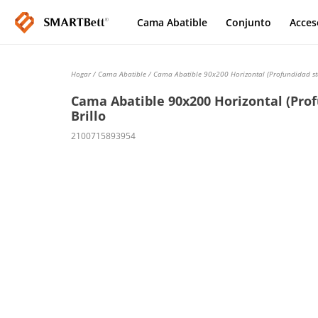
Cama Abatible
Conjunto
Acces
Hogar
/
Cama Abatible
/ Cama Abatible 90x200 Horizontal (Profundidad sta
Cama Abatible 90x200 Horizontal (Prof
Brillo
2100715893954