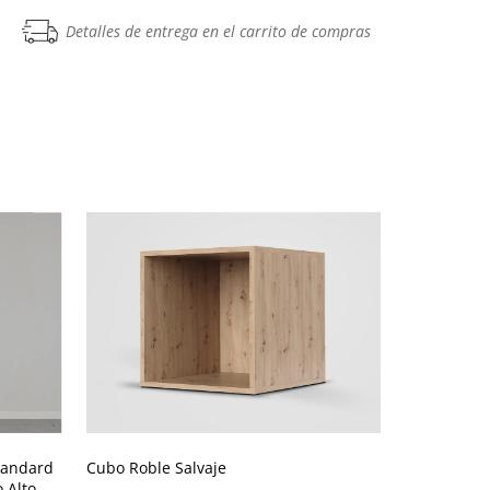
Detalles de entrega en el carrito de compras
tandard
Cubo Roble Salvaje
Estante de
 Alto
standard de