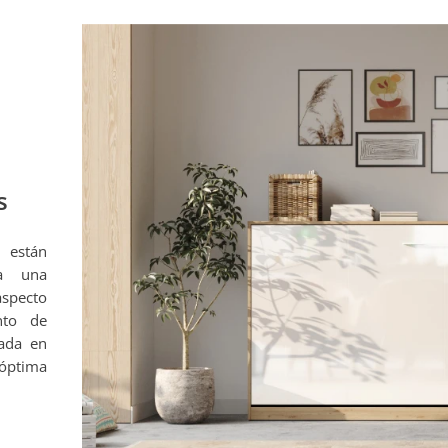
s
 están
na una
aspecto
nto de
zada en
 óptima