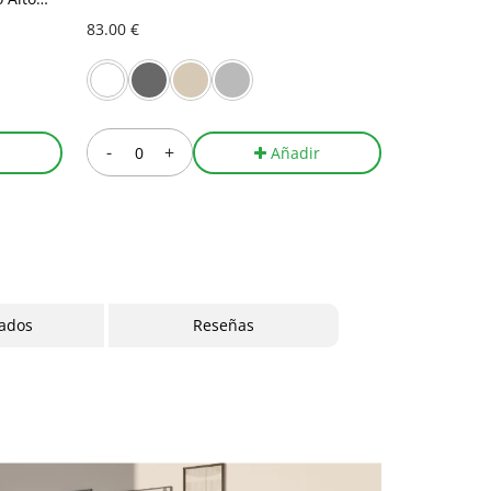
83.00 €
341.00 €
-
+
-
r
Añadir
cados
Reseñas