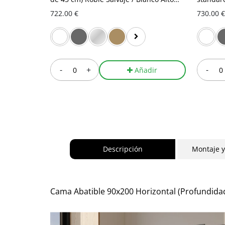
Brillo
Blanco A
722.00 €
730.00 €
-
+
-
Añadir
Descripción
Montaje 
Cama Abatible 90x200 Horizontal (Profundidad 