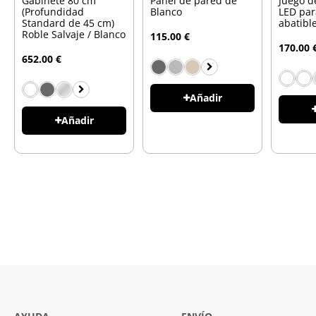
Gabinete 80 cm
Panel de pared de
Juego d
(Profundidad
Blanco
LED pa
Standard de 45 cm)
abatibl
Roble Salvaje / Blanco
115.00 €
170.00 
652.00 €
Añadir
Añadir