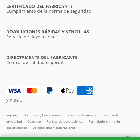
CERTIFICADO DEL FABRICANTE
Wir verwenden Cookies, um die
Cumplimiento de la norma de seguridad
Benutzerfreundlichkeit unserer Website zu
verbessern. Durch die weitere Nutzung
unserer Webseite stimmen Sie der
DEVOLUCIONES RÁPIDAS Y SENCILLAS
Verwendung von Cookies gemäß unserer
Servicio de devoluciones
Cookie-Richtlinie zu.
Weitere Informationen
UNBEDINGT ERFORDERLICH
DIRECTAMENTE DEL FABRICANTE
Control de calidad especial
PERFORMANCE
TARGETING
FUNKTIONALITÄT
UNKLASSIFIZIERTE
y más...
ALLE AKZEPTIEREN
Imprimir
Términos y Condiciones
Términos de servicio
política de
privacidad
Contacto
Política de devoluciones
Formulario online de
desistimiento
Devoluciones y reparaciones
ALLE ABLEHNEN