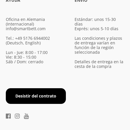
AYUDA
ENVÍO
Oficina en Alemania
Estándar: unos 15-30
(Internacional)
días
info@smartbett.com
Exprés: unos 5-10 días
Tel.: +49 5176 6944002
Las condiciones y plazos
(Deutsch, English)
de entrega varían en
función de la región
seleccionada
Lun - Jue: 8:00 - 17:00
Vie: 8:30 - 15:00
Sáb / Dom: cerrado
Detalles de entrega en la
cesta de la compra
Desistir del contrato
×
Diese Webseite verwendet
Cookies.