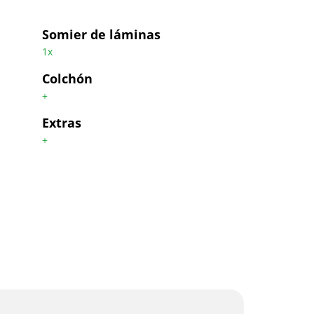
Somier de láminas
1x
Colchón
+
Extras
+