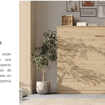
s
 están
na una
aspecto
nto de
zada en
 óptima