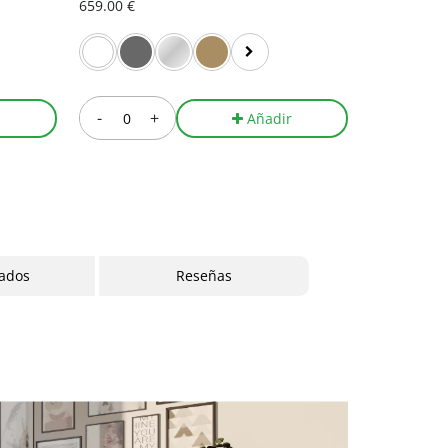
659.00 €
625.00 €
-
+
-
r
Añadir
cados
Reseñas