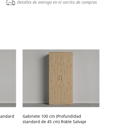
Detalles de entrega en el carrito de compras
tandard
Gabinete 100 cm (Profundidad
Gabinete 5
standard de 45 cm) Roble Salvaje
de 45 cm) R