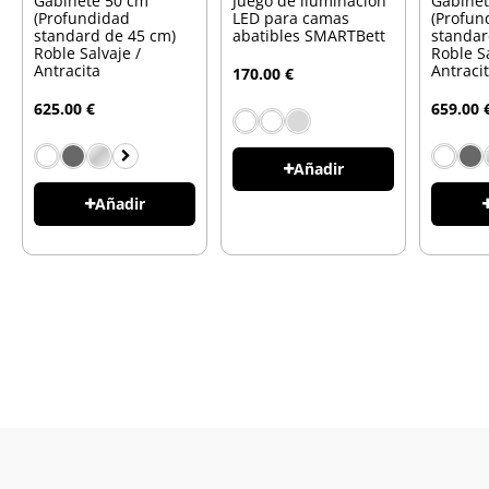
Gabinete 50 cm
Juego de iluminación
Gabine
(Profundidad
LED para camas
(Profun
standard de 45 cm)
abatibles SMARTBett
standar
Roble Salvaje /
Roble Sa
Antracita
Antraci
170.00 €
625.00 €
659.00 
Añadir
Añadir