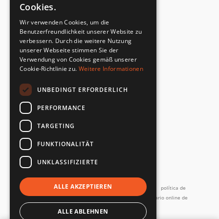
Cookies.
CERTIFICADO DEL FABRICANTE
Wir verwenden Cookies, um die
Cumplimiento de la norma de seguridad
Benutzerfreundlichkeit unserer Website zu
verbessern. Durch die weitere Nutzung
unserer Webseite stimmen Sie der
DEVOLUCIONES RÁPIDAS Y SENCILLAS
Verwendung von Cookies gemäß unserer
Servicio de devoluciones
Cookie-Richtlinie zu.
Weitere Informationen
UNBEDINGT ERFORDERLICH
DIRECTAMENTE DEL FABRICANTE
Control de calidad especial
PERFORMANCE
TARGETING
FUNKTIONALITÄT
UNKLASSIFIZIERTE
y más...
ALLE AKZEPTIEREN
Imprimir
Términos y Condiciones
Términos de servicio
política de
privacidad
Contacto
Política de devoluciones
Formulario online de
desistimiento
Devoluciones y reparaciones
ALLE ABLEHNEN