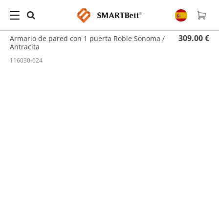
Hogar
/
Armario de Pared
/ Armario de pared con 1 puerta Roble Sonoma / Antracita
309.00 €
Armario de pared con 1 puerta Roble Sonoma /
Antracita
116030-024