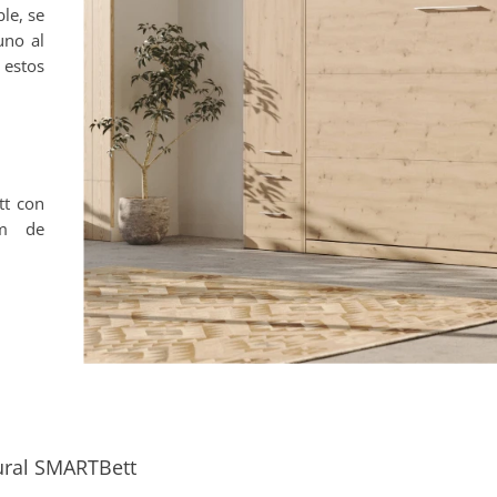
le, se
uno al
 estos
tt con
cm de
ural SMARTBett