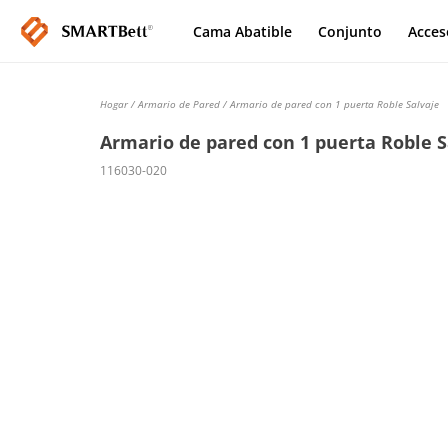
Cama Abatible
Conjunto
Acces
Hogar
/
Armario de Pared
/ Armario de pared con 1 puerta Roble Salvaje
Armario de pared con 1 puerta Roble S
116030-020