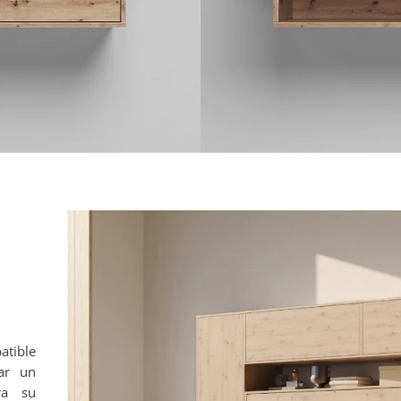
tible
ar un
ra su