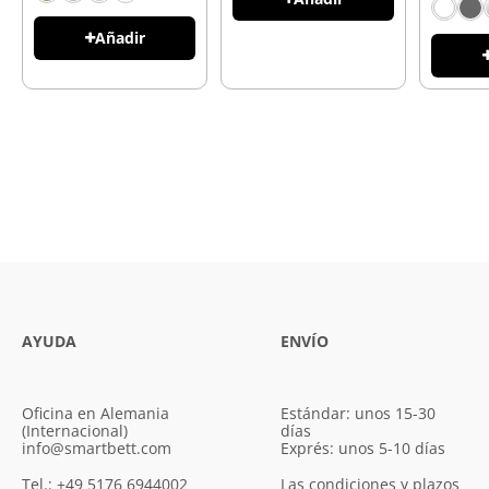
Añadir
AYUDA
ENVÍO
Oficina en Alemania
Estándar: unos 15-30
(Internacional)
días
info@smartbett.com
Exprés: unos 5-10 días
Tel.: +49 5176 6944002
Las condiciones y plazos