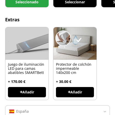
Seleccionado
Seleccionar
S
Extras
Juego de iluminación
Protector de colchón
LED para camas
impermeable
abatibles SMARTBett
140x200 cm
+ 170.00 €
+ 30.00 €
Añadir
Añadir
España