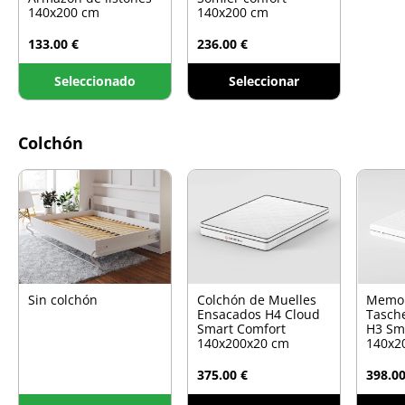
140x200 cm
140x200 cm
133.00 €
236.00 €
Seleccionado
Seleccionar
Colchón
Sin colchón
Colchón de Muelles
Memo
Ensacados H4 Cloud
Tasch
Smart Comfort
H3 Sm
140x200x20 cm
140x2
375.00 €
398.00