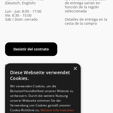
(Deutsch, English)
de entrega varían en
función de la región
seleccionada
Lun - Jue: 8:00 - 17:00
Vie: 8:30 - 15:00
Sáb / Dom: cerrado
Detalles de entrega en la
cesta de la compra
Desistir del contrato
×
Diese Webseite verwendet
Cookies.
CERTIFICADO DEL FABRICANTE
Wir verwenden Cookies, um die
Cumplimiento de la norma de seguridad
Benutzerfreundlichkeit unserer Website zu
verbessern. Durch die weitere Nutzung
unserer Webseite stimmen Sie der
DEVOLUCIONES RÁPIDAS Y SENCILLAS
Verwendung von Cookies gemäß unserer
Servicio de devoluciones
Cookie-Richtlinie zu.
Weitere Informationen