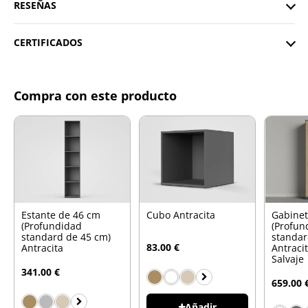
RESEÑAS
CERTIFICADOS
Compra con este producto
Estante de 46 cm
Cubo Antracita
Gabine
(Profundidad
(Profun
standard de 45 cm)
standar
83.00 €
Antracita
Antraci
Salvaje
341.00 €
659.00 
Añadir