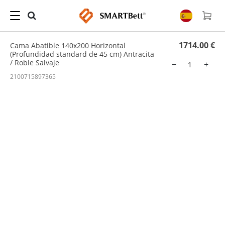
Hogar
/
Cama Abatible
/ Cama Abatible 140x200 Horizontal (Profundidad standard de
45 cm) Antracita / Roble Salvaje
1714.00 €
Cama Abatible 140x200 Horizontal
(Profundidad standard de 45 cm) Antracita
/ Roble Salvaje
−
+
2100715897365