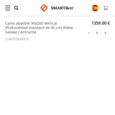
Hogar
/
Cama Abatible
/ Cama abatible 90x200 Vertical (Profundidad standard de 45
cm) Roble Salvaje / Antracita
1359.00 €
Cama abatible 90x200 Vertical
(Profundidad standard de 45 cm) Roble
Salvaje / Antracita
−
+
2100715895415