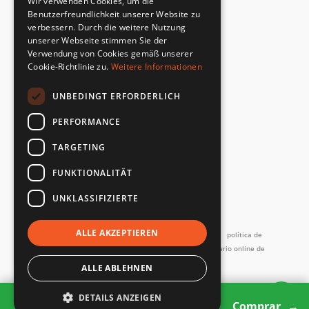
Wir verwenden Cookies, um die
Cumplimiento de la norma de seguridad
Benutzerfreundlichkeit unserer Website zu
verbessern. Durch die weitere Nutzung
unserer Webseite stimmen Sie der
DEVOLUCIONES RÁPIDAS Y SENCILLAS
Verwendung von Cookies gemäß unserer
Servicio de devoluciones
Cookie-Richtlinie zu.
Weitere Informationen
UNBEDINGT ERFORDERLICH
DIRECTAMENTE DEL FABRICANTE
Control de calidad especial
PERFORMANCE
TARGETING
FUNKTIONALITÄT
UNKLASSIFIZIERTE
y más...
ALLE AKZEPTIEREN
Imprimir
Términos y Condiciones
Términos de servicio
política de
privacidad
Contacto
Política de devoluciones
Formulario online de
desistimiento
Devoluciones y reparaciones
ALLE ABLEHNEN
Todos los precios incl. IVA
DETAILS ANZEIGEN
2 products
Copyright SMARTBett GmbH © 2026
Comprar