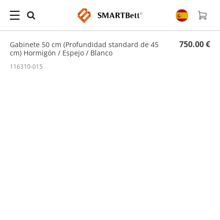
Hogar
/
Armarios
/ Gabinete 50 cm (Profundidad standard de 45 cm) Hormigón / Espejo
/ Blanco
750.00 €
Gabinete 50 cm (Profundidad standard de 45
cm) Hormigón / Espejo / Blanco
116310-015