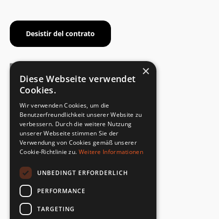
Desistir del contrato
×
Diese Webseite verwendet
Cookies.
CERTIFICADO DEL FABRICANTE
Wir verwenden Cookies, um die
Cumplimiento de la norma de seguridad
Benutzerfreundlichkeit unserer Website zu
verbessern. Durch die weitere Nutzung
unserer Webseite stimmen Sie der
DEVOLUCIONES RÁPIDAS Y SENCILLAS
Verwendung von Cookies gemäß unserer
Servicio de devoluciones
Cookie-Richtlinie zu.
Weitere Informationen
UNBEDINGT ERFORDERLICH
DIRECTAMENTE DEL FABRICANTE
Control de calidad especial
PERFORMANCE
TARGETING