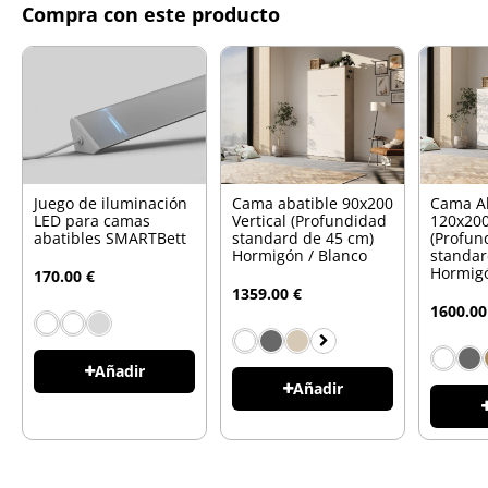
Compra con este producto
Juego de iluminación
Cama abatible 90x200
Cama A
LED para camas
Vertical (Profundidad
120x200
abatibles SMARTBett
standard de 45 cm)
(Profun
Hormigón / Blanco
standar
Hormigó
170.00 €
1359.00 €
1600.00
Añadir
Añadir