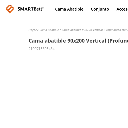
Cama Abatible
Conjunto
Acces
Hogar
/
Cama Abatible
/ Cama abatible 90x200 Vertical (Profundidad sta
Cama abatible 90x200 Vertical (Profun
2100715895484