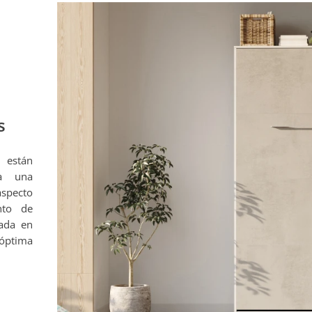
s
 están
na una
aspecto
nto de
zada en
 óptima