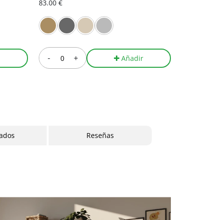
83.00 €
341.00 €
-
+
-
r
Añadir
cados
Reseñas