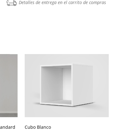
Detalles de entrega en el carrito de compras
tandard
Cubo Blanco
Estante de
standard d