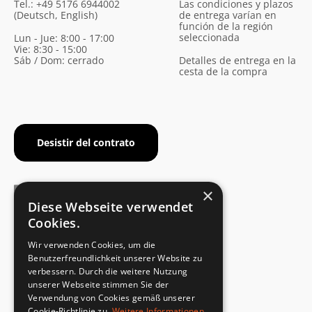
Tel.: +49 5176 6944002
Las condiciones y plazos
(Deutsch, English)
de entrega varían en
función de la región
seleccionada
Lun - Jue: 8:00 - 17:00
Vie: 8:30 - 15:00
Sáb / Dom: cerrado
Detalles de entrega en la
cesta de la compra
Desistir del contrato
×
Diese Webseite verwendet
Cookies.
CERTIFICADO DEL FABRICANTE
Wir verwenden Cookies, um die
Cumplimiento de la norma de seguridad
Benutzerfreundlichkeit unserer Website zu
verbessern. Durch die weitere Nutzung
unserer Webseite stimmen Sie der
DEVOLUCIONES RÁPIDAS Y SENCILLAS
Verwendung von Cookies gemäß unserer
Servicio de devoluciones
Cookie-Richtlinie zu.
Weitere Informationen