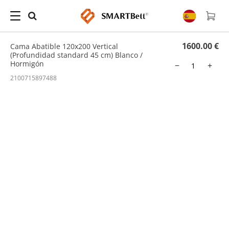
Hogar
/
Cama Abatible
/ Cama Abatible 120x200 Vertical (Profundidad standard 45
cm) Blanco / Hormigón
1600.00 €
Cama Abatible 120x200 Vertical
(Profundidad standard 45 cm) Blanco /
Hormigón
−
+
2100715897488