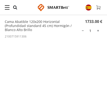
Hogar
/
Cama Abatible
/ Cama Abatible 120x200 Horizontal (Profundidad standard 45
cm) Hormigón / Blanco Alto Brillo
1733.00 €
Cama Abatible 120x200 Horizontal
(Profundidad standard 45 cm) Hormigón /
Blanco Alto Brillo
−
+
2100715911306