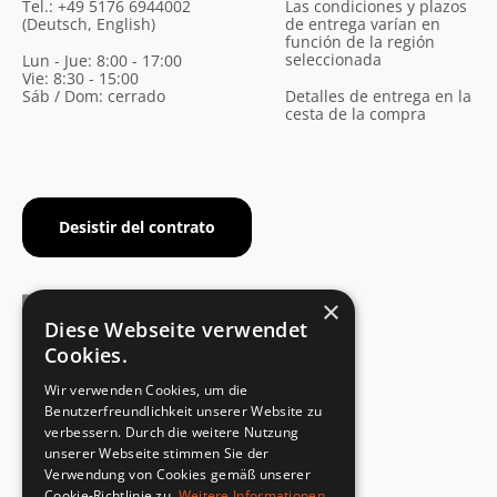
Tel.: +49 5176 6944002
Las condiciones y plazos
(Deutsch, English)
de entrega varían en
función de la región
seleccionada
Lun - Jue: 8:00 - 17:00
Vie: 8:30 - 15:00
Sáb / Dom: cerrado
Detalles de entrega en la
cesta de la compra
Desistir del contrato
×
Diese Webseite verwendet
Cookies.
CERTIFICADO DEL FABRICANTE
Wir verwenden Cookies, um die
Cumplimiento de la norma de seguridad
Benutzerfreundlichkeit unserer Website zu
verbessern. Durch die weitere Nutzung
unserer Webseite stimmen Sie der
DEVOLUCIONES RÁPIDAS Y SENCILLAS
Verwendung von Cookies gemäß unserer
Servicio de devoluciones
Cookie-Richtlinie zu.
Weitere Informationen