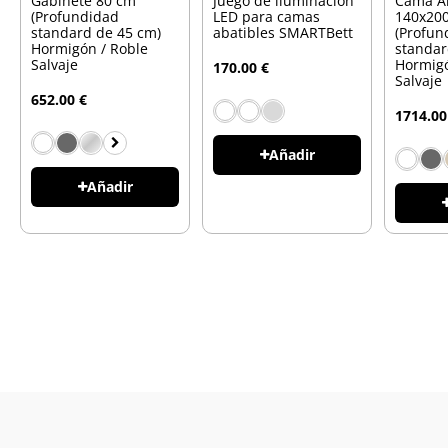
Gabinete 80 cm
Juego de iluminación
Cama A
(Profundidad
LED para camas
140x200
standard de 45 cm)
abatibles SMARTBett
(Profun
Hormigón / Roble
standar
Salvaje
Hormigó
170.00 €
Salvaje
652.00 €
1714.00
Añadir
Añadir