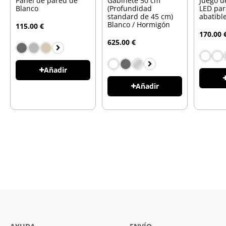
Panel de pared de
Gabinete 50 cm
Juego d
Blanco
(Profundidad
LED pa
standard de 45 cm)
abatibl
Blanco / Hormigón
115.00 €
170.00 
625.00 €
Añadir
Añadir