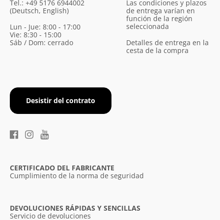
Tel.: +49 5176 6944002
Las condiciones y plazos
(Deutsch, English)
de entrega varían en
función de la región
seleccionada
Lun - Jue: 8:00 - 17:00
Vie: 8:30 - 15:00
Sáb / Dom: cerrado
Detalles de entrega en la
cesta de la compra
Desistir del contrato
×
Diese Webseite verwendet
Cookies.
CERTIFICADO DEL FABRICANTE
Wir verwenden Cookies, um die
Cumplimiento de la norma de seguridad
Benutzerfreundlichkeit unserer Website zu
verbessern. Durch die weitere Nutzung
unserer Webseite stimmen Sie der
DEVOLUCIONES RÁPIDAS Y SENCILLAS
Verwendung von Cookies gemäß unserer
Servicio de devoluciones
Cookie-Richtlinie zu.
Weitere Informationen