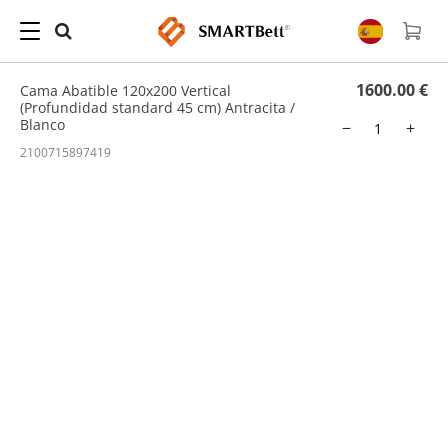
Hogar
/
Cama Abatible
/ Cama Abatible 120x200 Vertical (Profundidad standard 45
cm) Antracita / Blanco
1600.00 €
Cama Abatible 120x200 Vertical
(Profundidad standard 45 cm) Antracita /
Blanco
−
+
2100715897419