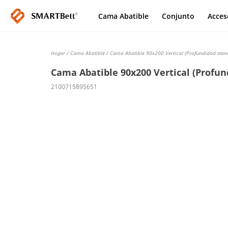
Cama Abatible
Conjunto
Acces
Hogar
/
Cama Abatible
/ Cama Abatible 90x200 Vertical (Profundidad stand
Cama Abatible 90x200 Vertical (Profund
2100715895651