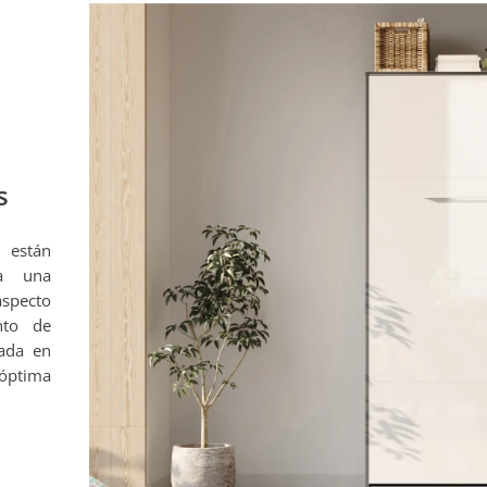
s
 están
na una
aspecto
nto de
zada en
 óptima