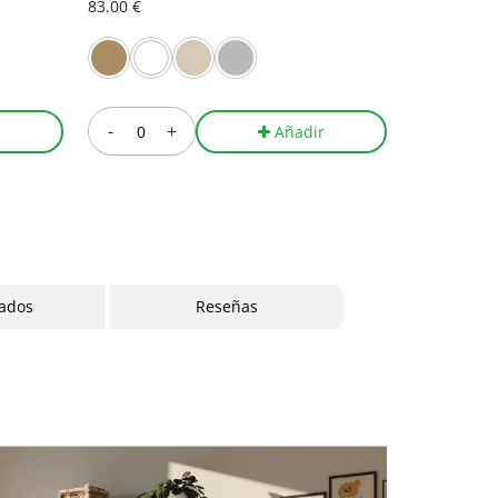
83.00 €
341.00 €
-
+
-
r
Añadir
cados
Reseñas