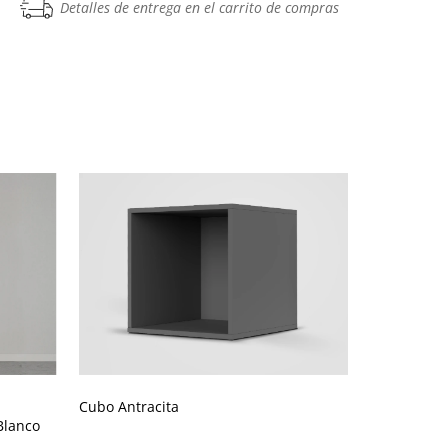
Detalles de entrega en el carrito de compras
Cubo Antracita
Estante de
Blanco
standard de