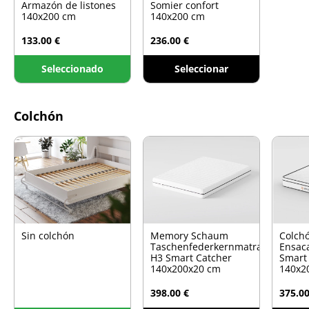
Armazón de listones
Somier confort
140x200 cm
140x200 cm
133.00 €
236.00 €
Seleccionado
Seleccionar
Colchón
Sin colchón
Memory Schaum
Colch
Taschenfederkernmatratze
Ensac
H3 Smart Catcher
Smart
140x200x20 cm
140x2
398.00 €
375.00