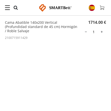
Hogar
/
Cama Abatible
/ Cama Abatible 140x200 Vertical (Profundidad standard de 45
cm) Hormigón / Roble Salvaje
1714.00 €
Cama Abatible 140x200 Vertical
(Profundidad standard de 45 cm) Hormigón
/ Roble Salvaje
−
+
2100715911429