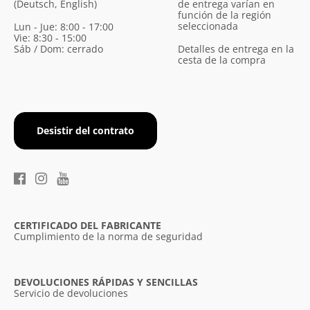
(Deutsch, English)
de entrega varían en
función de la región
seleccionada
Lun - Jue: 8:00 - 17:00
Vie: 8:30 - 15:00
Sáb / Dom: cerrado
Detalles de entrega en la
cesta de la compra
Desistir del contrato
×
Diese Webseite verwendet
Cookies.
CERTIFICADO DEL FABRICANTE
Wir verwenden Cookies, um die
Cumplimiento de la norma de seguridad
Benutzerfreundlichkeit unserer Website zu
verbessern. Durch die weitere Nutzung
unserer Webseite stimmen Sie der
DEVOLUCIONES RÁPIDAS Y SENCILLAS
Verwendung von Cookies gemäß unserer
Servicio de devoluciones
Cookie-Richtlinie zu.
Weitere Informationen