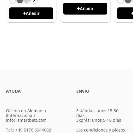
Añadir
Añadir
AYUDA
ENVÍO
Oficina en Alemania
Estándar: unos 15-30
(Internacional)
días
info@smartbett.com
Exprés: unos 5-10 días
Tel.: +49 5176 6944002
Las condiciones y plazos