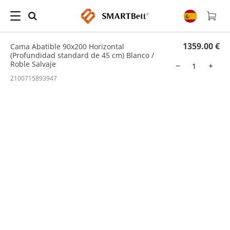
Hogar
/
Cama Abatible
/ Cama Abatible 90x200 Horizontal (Profundidad standard de
45 cm) Blanco / Roble Salvaje
1359.00 €
Cama Abatible 90x200 Horizontal
(Profundidad standard de 45 cm) Blanco /
Roble Salvaje
−
+
2100715893947