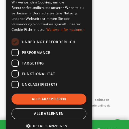
Wir verwenden Cookies, um die
Cumplimiento de la norma de seguridad
Benutzerfreundlichkeit unserer Website zu
verbessern. Durch die weitere Nutzung
unserer Webseite stimmen Sie der
DEVOLUCIONES RÁPIDAS Y SENCILLAS
Verwendung von Cookies gemäß unserer
Servicio de devoluciones
Cookie-Richtlinie zu.
Weitere Informationen
UNBEDINGT ERFORDERLICH
DIRECTAMENTE DEL FABRICANTE
Control de calidad especial
PERFORMANCE
TARGETING
FUNKTIONALITÄT
UNKLASSIFIZIERTE
y más...
ALLE AKZEPTIEREN
Imprimir
Términos y Condiciones
Términos de servicio
política de
privacidad
Contacto
Política de devoluciones
Formulario online de
desistimiento
Devoluciones y reparaciones
ALLE ABLEHNEN
Todos los precios incl. IVA
DETAILS ANZEIGEN
2 products
Copyright SMARTBett GmbH © 2026