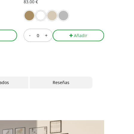
83.00 €
341.00 €
-
+
-
r
Añadir
cados
Reseñas