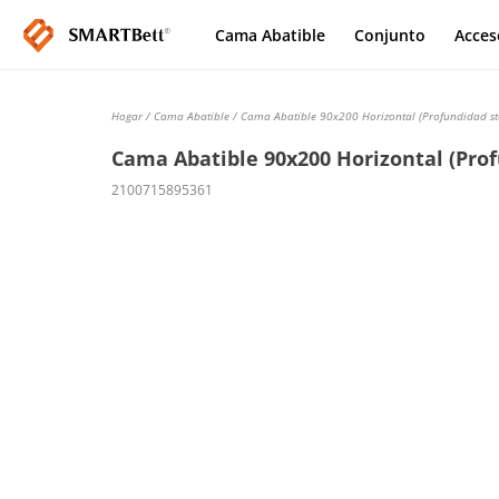
Cama Abatible
Conjunto
Acces
Hogar
/
Cama Abatible
/ Cama Abatible 90x200 Horizontal (Profundidad st
Cama Abatible 90x200 Horizontal (Prof
2100715895361