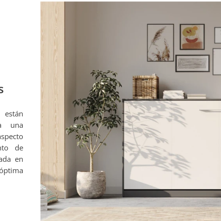
s
 están
na una
aspecto
nto de
zada en
 óptima