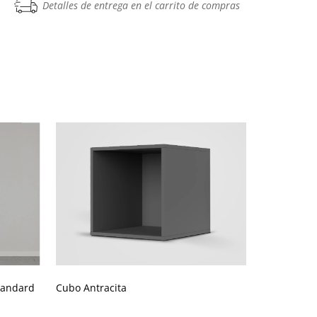
Detalles de entrega en el carrito de compras
tandard
Cubo Antracita
Estante de
standard de