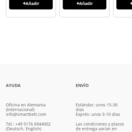
Añadir
Añadir
AYUDA
ENVÍO
Oficina en Alemania
Estándar: unos 15-30
(Internacional)
días
info@smartbett.com
Exprés: unos 5-10 días
Tel.: +49 5176 6944002
Las condiciones y plazos
(Deutsch, English)
de entrega varían en