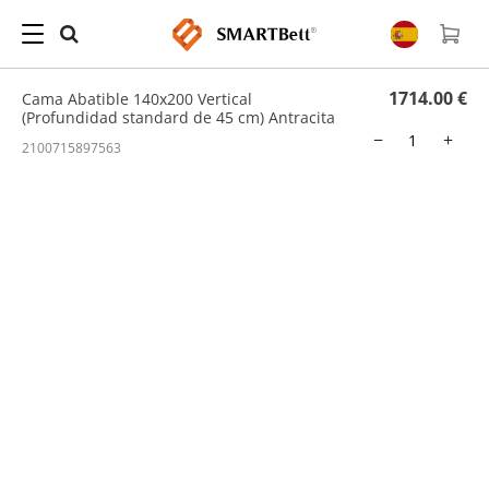
Hogar
/
Cama Abatible
/ Cama Abatible 140x200 Vertical (Profundidad standard de 45
cm) Antracita
1714.00 €
Cama Abatible 140x200 Vertical
(Profundidad standard de 45 cm) Antracita
−
+
2100715897563