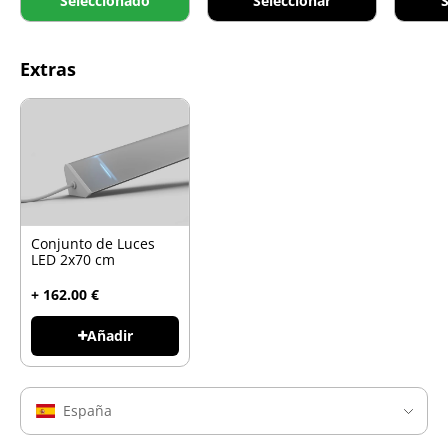
Seleccionado
Seleccionar
S
Extras
Conjunto de Luces
LED 2x70 cm
+ 162.00 €
Añadir
España