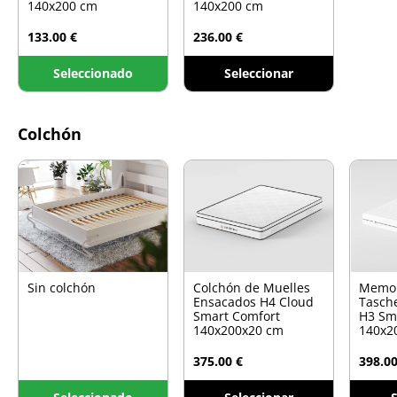
140x200 cm
140x200 cm
133.00 €
236.00 €
Seleccionado
Seleccionar
Colchón
Sin colchón
Colchón de Muelles
Memo
Ensacados H4 Cloud
Tasch
Smart Comfort
H3 Sm
140x200x20 cm
140x2
375.00 €
398.00