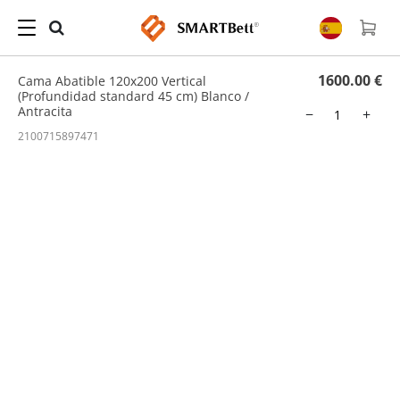
Hogar
/
Cama Abatible
/ Cama Abatible 120x200 Vertical (Profundidad standard 45
cm) Blanco / Antracita
1600.00 €
Cama Abatible 120x200 Vertical
(Profundidad standard 45 cm) Blanco /
Antracita
−
+
2100715897471