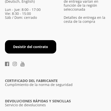
(Deutsch, English)
de entrega varían en
función de la región
seleccionada
Lun - Jue: 8:00 - 17:00
Vie: 8:30 - 15:00
Sáb / Dom: cerrado
Detalles de entrega en la
cesta de la compra
Desistir del contrato
×
Diese Webseite verwendet
Cookies.
CERTIFICADO DEL FABRICANTE
Wir verwenden Cookies, um die
Cumplimiento de la norma de seguridad
Benutzerfreundlichkeit unserer Website zu
verbessern. Durch die weitere Nutzung
unserer Webseite stimmen Sie der
DEVOLUCIONES RÁPIDAS Y SENCILLAS
Verwendung von Cookies gemäß unserer
Servicio de devoluciones
Cookie-Richtlinie zu.
Weitere Informationen