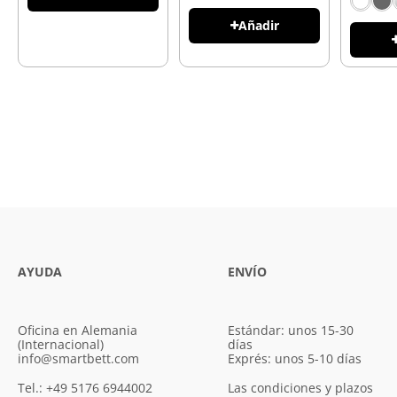
Añadir
AYUDA
ENVÍO
Oficina en Alemania
Estándar: unos 15-30
(Internacional)
días
info@smartbett.com
Exprés: unos 5-10 días
Tel.: +49 5176 6944002
Las condiciones y plazos