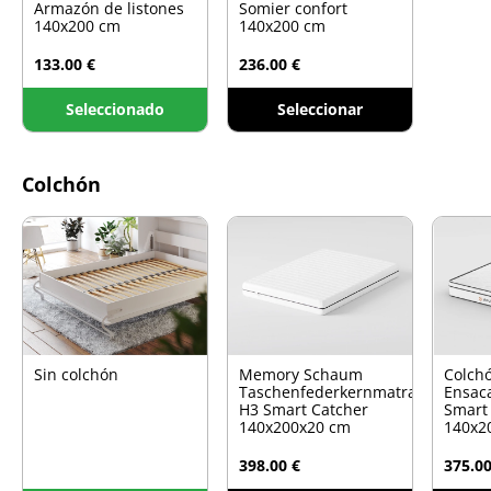
Armazón de listones
Somier confort
140x200 cm
140x200 cm
133.00 €
236.00 €
Seleccionado
Seleccionar
Colchón
Sin colchón
Memory Schaum
Colch
Taschenfederkernmatratze
Ensac
H3 Smart Catcher
Smart
140x200x20 cm
140x2
398.00 €
375.00