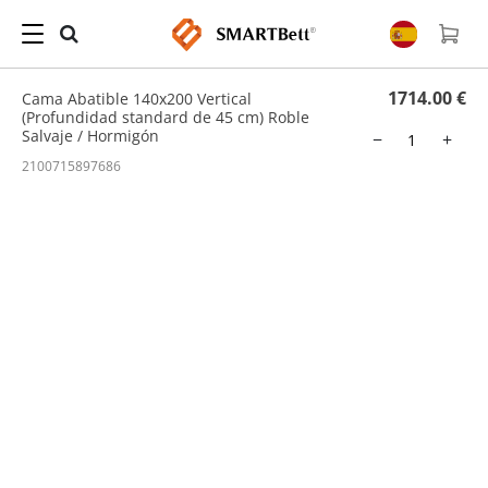
Hogar
/
Cama Abatible
/ Cama Abatible 140x200 Vertical (Profundidad standard de 45
cm) Roble Salvaje / Hormigón
1714.00 €
Cama Abatible 140x200 Vertical
(Profundidad standard de 45 cm) Roble
Salvaje / Hormigón
−
+
2100715897686