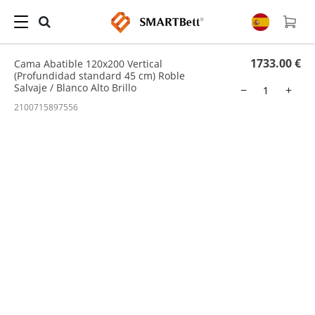
Hogar
/
Cama Abatible
/ Cama Abatible 120x200 Vertical (Profundidad standard 45
cm) Roble Salvaje / Blanco Alto Brillo
1733.00 €
Cama Abatible 120x200 Vertical
(Profundidad standard 45 cm) Roble
Salvaje / Blanco Alto Brillo
−
+
2100715897556