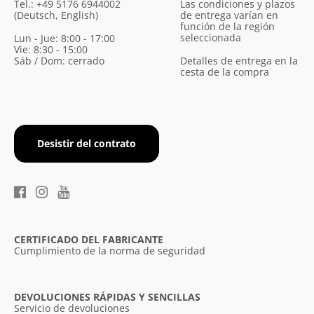
Tel.: +49 5176 6944002
Las condiciones y plazos
(Deutsch, English)
de entrega varían en
función de la región
seleccionada
Lun - Jue: 8:00 - 17:00
Vie: 8:30 - 15:00
Sáb / Dom: cerrado
Detalles de entrega en la
cesta de la compra
Desistir del contrato
×
Diese Webseite verwendet
Cookies.
CERTIFICADO DEL FABRICANTE
Wir verwenden Cookies, um die
Cumplimiento de la norma de seguridad
Benutzerfreundlichkeit unserer Website zu
verbessern. Durch die weitere Nutzung
unserer Webseite stimmen Sie der
DEVOLUCIONES RÁPIDAS Y SENCILLAS
Verwendung von Cookies gemäß unserer
Servicio de devoluciones
Cookie-Richtlinie zu.
Weitere Informationen