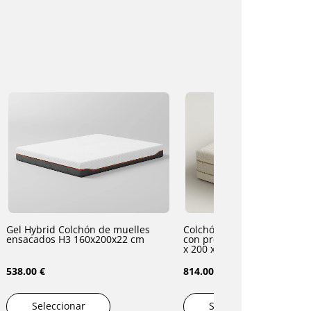
Gel Hybrid Colchón de muelles
Colchón de espuma viscoel
ensacados H3 160x200x22 cm
con propóleo y aloe vera H3/H4 160
x 200 x 22 cm
538.00 €
814.00 €
Seleccionar
Seleccionar