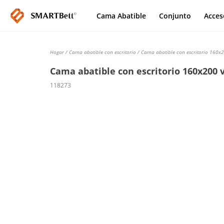
Cama Abatible
Conjunto
Acces
Hogar
/
Cama abatible con escritorio
/ Cama abatible con escritorio 160x2
Cama abatible con escritorio 160x200 
118273