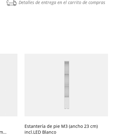
Detalles de entrega en el carrito de compras
Estantería de pie M3 (ancho 23 cm)
Estantería de pie 
cm
incl.LED Blanco
incl.LED Ka