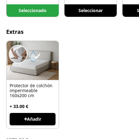
Seleccionado
Seleccionar
S
Extras
Protector de colchón
impermeable
160x200 cm
+ 33.00 €
Añadir