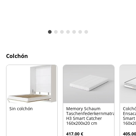
Colchón
Sin colchón
Memory Schaum
Colch
Taschenfederkernmatratze
Ensac
H3 Smart Catcher
Smart
160x200x20 cm
160x2
417.00 €
405.00