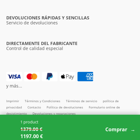
DEVOLUCIONES RÁPIDAS Y SENCILLAS
Servicio de devoluciones
DIRECTAMENTE DEL FABRICANTE
Control de calidad especial
y más...
Imprimir
Términos y Condiciones
Términos de servicio
política de
privacidad
Contacto
Política de devoluciones
Formulario online de
desistimiento
Devoluciones y reparaciones
1 product
Todos los precios incl. IVA
1379.00 €
Comprar
Copyright SMARTBett GmbH © 2026
1197.00 €