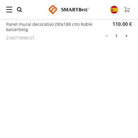
Hogar
/
Panel de pared
/ Panel mural decorativo (90x188 cm) Roble kaiserberg
110.00 €
Panel mural decorativo (90x188 cm) Roble
kaiserberg
−
+
2100715958127