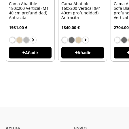
Cama Abatible
Cama Abatible
Cama Ab
180x200 Vertical (M1
160x200 Vertical (M1
Sofá Bl
40 cm profundidad)
40cm profundidad)
profund
Antracita
Antracita
Vertical
1981.00 €
1840.00 €
2704.00
Añadir
Añadir
AYUDA
ENVÍO