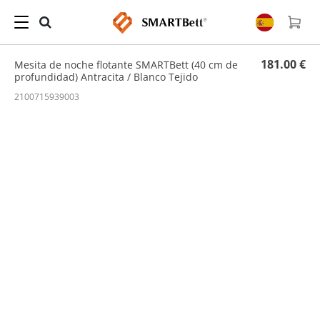
Hogar
/
Mesita de noche
/ Mesita de noche flotante SMARTBett (40 cm de profundidad)
Antracita / Blanco Tejido
181.00 €
Mesita de noche flotante SMARTBett (40 cm de
profundidad) Antracita / Blanco Tejido
2100715939003