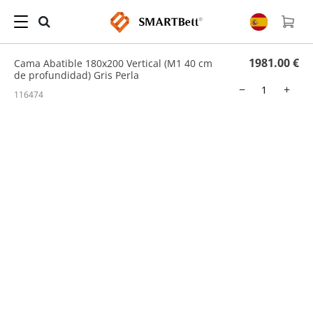
Hogar
/
Cama Abatible
/ Cama Abatible 180x200 Vertical (M1 40 cm de profundidad)
Gris Perla
1981.00 €
Cama Abatible 180x200 Vertical (M1 40 cm
de profundidad) Gris Perla
−
+
116474