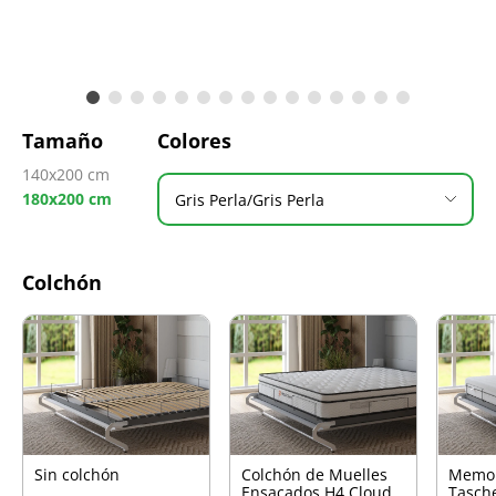
Tamaño
Colores
140x200 cm
180x200 cm
Gris Perla/Gris Perla
Colchón
Sin colchón
Colchón de Muelles
Memo
Ensacados H4 Cloud
Tasch