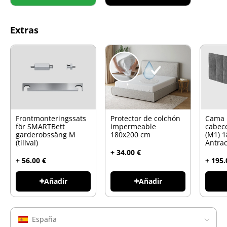
Extras
Frontmonteringssats
Protector de colchón
Cama 
för SMARTBett
impermeable
cabec
garderobssäng M
180x200 cm
(M1) 
(tillval)
Antrac
+ 34.00 €
+ 56.00 €
+ 195.
Añadir
Añadir
España