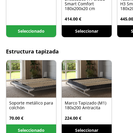
Smart Comfort
H3 Sm
180x200x20 cm
180x2
414.00 €
445.00
Seleccionado
Seleccionar
S
Estructura tapizada
Soporte metálico para
Marco Tapizado (M1)
colchón
180x200 Antracita
70.00 €
224.00 €
Seleccionado
Seleccionar