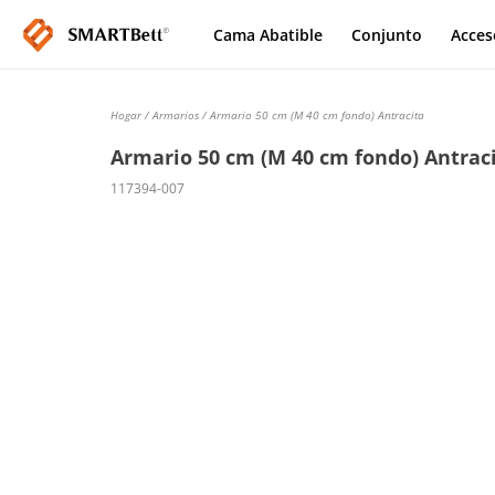
Cama Abatible
Conjunto
Acces
Hogar
/
Armarios
/ Armario 50 cm (M 40 cm fondo) Antracita
Armario 50 cm (M 40 cm fondo) Antrac
117394-007