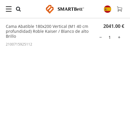
Hogar
/
Cama Abatible
/ Cama Abatible 180x200 Vertical (M1 40 cm profundidad)
Roble Kaiser / Blanco de alto Brillo
2041.00 €
Cama Abatible 180x200 Vertical (M1 40 cm
profundidad) Roble Kaiser / Blanco de alto
Brillo
−
+
2100715925112