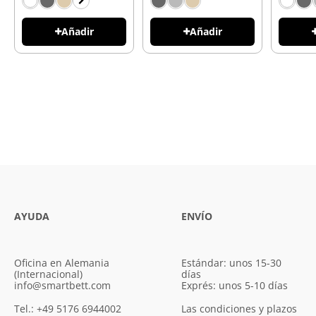
Añadir
Añadir
AYUDA
ENVÍO
Oficina en Alemania
Estándar: unos 15-30
(Internacional)
días
info@smartbett.com
Exprés: unos 5-10 días
Tel.: +49 5176 6944002
Las condiciones y plazos