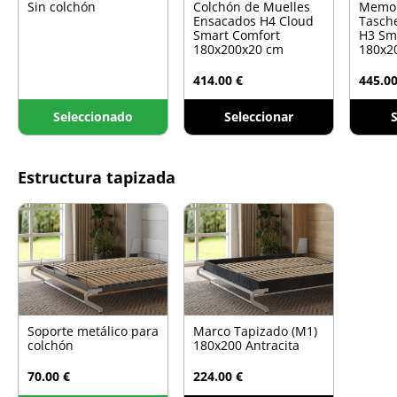
Sin colchón
Colchón de Muelles
Memo
Ensacados H4 Cloud
Tasch
Smart Comfort
H3 Sm
180x200x20 cm
180x2
414.00 €
445.00
Seleccionado
Seleccionar
S
Estructura tapizada
Soporte metálico para
Marco Tapizado (M1)
colchón
180x200 Antracita
70.00 €
224.00 €