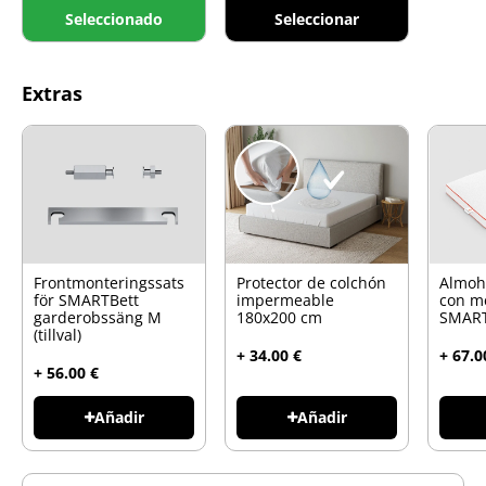
Seleccionado
Seleccionar
Extras
Frontmonteringssats
Protector de colchón
Almoh
för SMARTBett
impermeable
con m
garderobssäng M
180x200 cm
SMART
(tillval)
+ 34.00 €
+ 67.0
+ 56.00 €
Añadir
Añadir